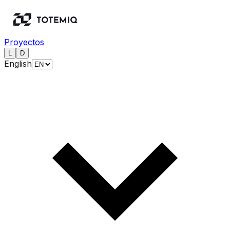
Proyectos
L
D
English